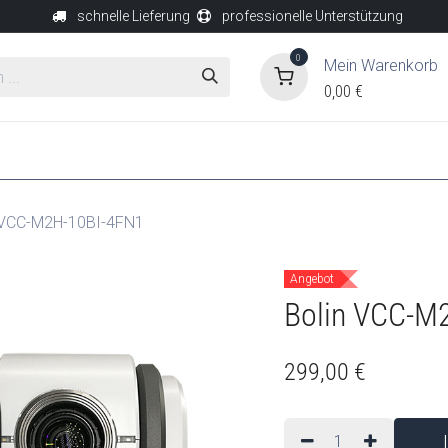
schnelle Lieferung
professionelle Unterstützung
0
Mein Warenkorb
0,00
€
SUPPORT
Über uns
Kontakt
Support
 VCC-M2H-10BI-4FN1
Angebot
Bolin VCC-M
299,00
€