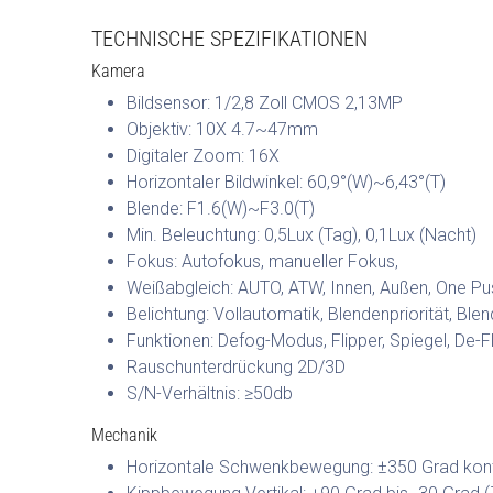
TECHNISCHE SPEZIFIKATIONEN
Kamera
Bildsensor: 1/2,8 Zoll CMOS 2,13MP
Objektiv: 10X 4.7~47mm
Digitaler Zoom: 16X
Horizontaler Bildwinkel: 60,9°(W)~6,43°(T)
Blende: F1.6(W)~F3.0(T)
Min. Beleuchtung: 0,5Lux (Tag), 0,1Lux (Nacht)
Fokus: Autofokus, manueller Fokus,
Weißabgleich: AUTO, ATW, Innen, Außen, One P
Belichtung: Vollautomatik, Blendenpriorität, Blend
Funktionen: Defog-Modus, Flipper, Spiegel, De-F
Rauschunterdrückung 2D/3D
S/N-Verhältnis: ≥50db
Mechanik
Horizontale Schwenkbewegung: ±350 Grad kont