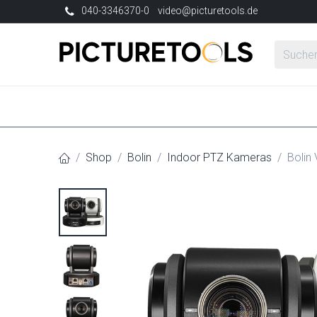
Zum Inhalt springen
040-3346370-0
video@picturetools.de
NEU
Marken
Neuheiten
Produkte
Shop
Bolin
Indoor PTZ Kameras
Bolin