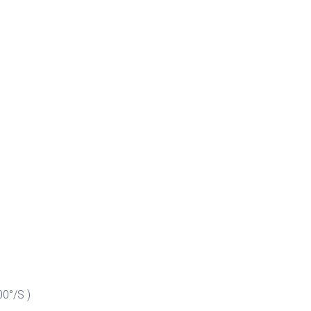
0°/S )