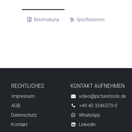
Beschreibung
Spezifikationen
RECHTLICHES
KONTAKT AUFNEHMEN
Impressum
video@picturetools.de
AGB
+49 40 3346370-0
Datenschutz
WhatsApp
Kontakt
Linkedin