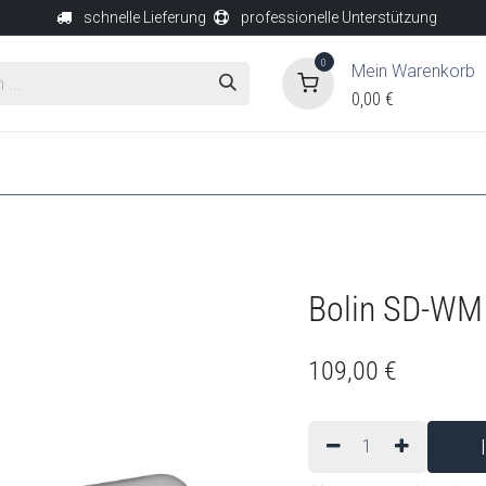
schnelle Lieferung
professionelle Unterstützung
0
Mein Warenkorb
0,00
€
SUPPORT
Über uns
Kontakt
Support
Bolin SD-WM
109,00
€