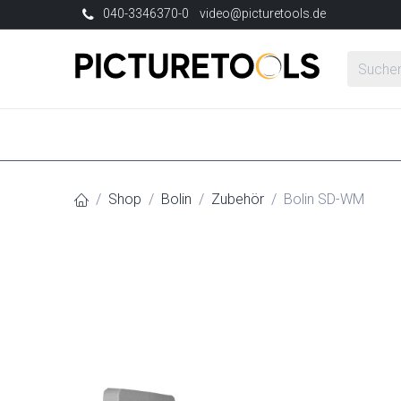
Zum Inhalt springen
040-3346370-0
video@picturetools.de
NEU
Marken
Neuheiten
Produkte
Shop
Bolin
Zubehör
Bolin SD-WM