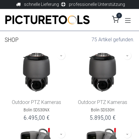
Zum Inhalt springen
schnelle Lieferung
professionelle Unterstützung
0
SHOP
75 Artikel gefunden.
Outdoor PTZ Kameras
Outdoor PTZ Kameras
Bolin SD530NX
Bolin SD530H
6.495,00
€
5.895,00
€