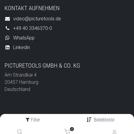
KONTAKT AUFNEHMEN
video@picturetools.de
+49 40 3346370-0
WhatsApp
Linkedin
PICTURETOOLS GMBH & CO. KG
Am Strandkai 4
20457 Hamburg
Deutschland
Filter
Beliebteste
ERP/Web by
rivecon
0