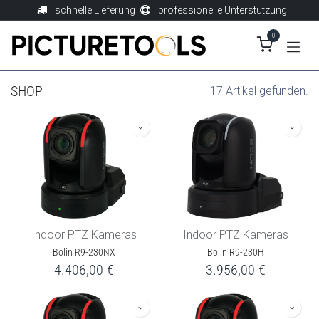
Zum Inhalt springen
schnelle Lieferung
professionelle Unterstützung
0
SHOP
17 Artikel gefunden.
Indoor PTZ Kameras
Indoor PTZ Kameras
Bolin R9-230NX
Bolin R9-230H
4.406,00
€
3.956,00
€