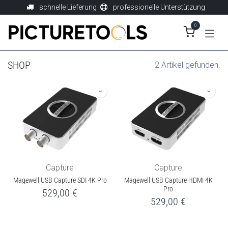
Zum Inhalt springen
schnelle Lieferung
professionelle Unterstützung
0
SHOP
2 Artikel gefunden.
Capture
Capture
Magewell USB Capture SDI 4K Pro
Magewell USB Capture HDMI 4K
Pro
529,00
€
529,00
€