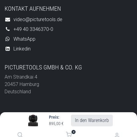
KONTAKT AUFNEHMEN
video@picturetools.de
+49 40 3346370-0
WhatsApp
Linkedin
PICTURETOOLS GMBH & CO. KG
Am Strandkai 4
20457 Hamburg
Deutschland
Preis:
In den Warenkorb
895,00
€
ERP/Web by
rivecon
0